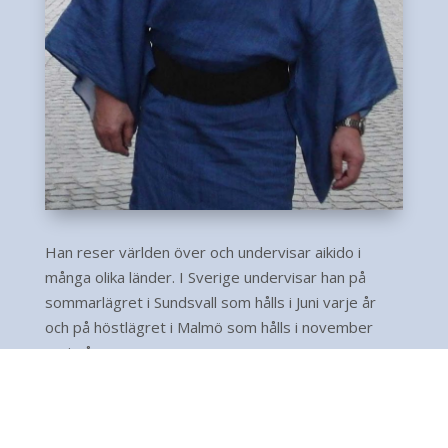
Han reser världen över och undervisar aikido i
många olika länder. I Sverige undervisar han på
sommarlägret i Sundsvall som hålls i Juni varje år
och på höstlägret i Malmö som hålls i november
varje år.
Ichiro Shishiya sensei är mycket uppskattad för sitt
pedagogiska sätt att instruera. Han får alla att
trivas genom sitt generösa och lättsamma sätt